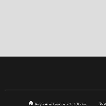
Nue
Guayaquil
Av Casuarinas No. 100 y Km.