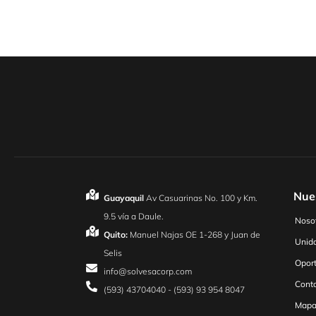
Nue
Guayaquil
Av Casuarinas No. 100 y Km.
9.5 vía a Daule.
Noso
Quito:
Manuel Najas OE 1-268 y Juan de
Unid
Selis
Oport
info@solvesacorp.com
Cont
(593) 43704040 - (593) 93 954 8047
Mapa 