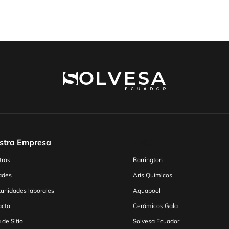
stra Empresa
ARIS
tros
Barrington
ades
Aris Químicos
unidades laborales
Aquapool
acto
Cerámicos Gala
de Sitio
Solvesa Ecuador