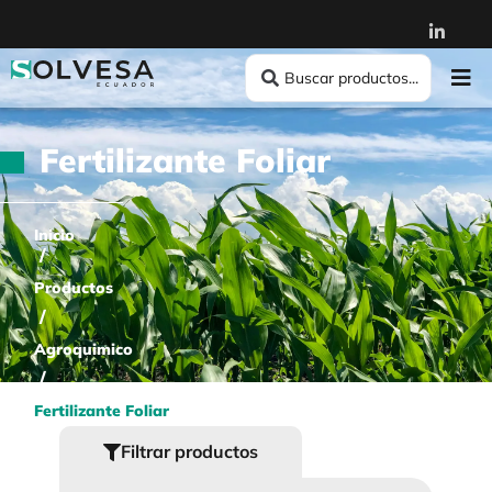
Fertilizante Foliar
Inicio
/
Productos
/
Agroquimico
/
Fertilizante Foliar
Filtrar productos