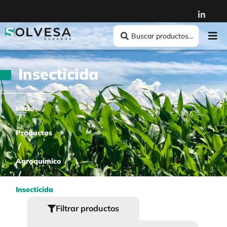
Insecticida
Inicio
/
Productos
/
Agroquimico
/
Insecticida
Filtrar productos