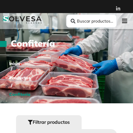
Confitería
Inicio
/
Productos
/
Confitería
Filtrar productos