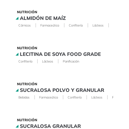
NUTRICIÓN
ALMIDÓN DE MAÍZ
|
|
|
|
Cárnicos
Farmaceútica
Confitería
Lácteos
Panificació
NUTRICIÓN
LECITINA DE SOYA FOOD GRADE
|
|
Confitería
Lácteos
Panificación
NUTRICIÓN
SUCRALOSA POLVO Y GRANULAR
|
|
|
|
Bebidas
Farmaceútica
Confitería
Lácteos
Panificación
NUTRICIÓN
SUCRALOSA GRANULAR