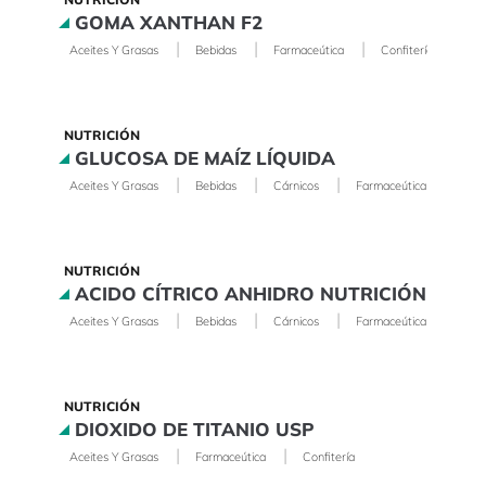
GOMA XANTHAN F2
|
|
|
|
Aceites Y Grasas
Bebidas
Farmaceútica
Confitería
Lá
NUTRICIÓN
GLUCOSA DE MAÍZ LÍQUIDA
|
|
|
|
Aceites Y Grasas
Bebidas
Cárnicos
Farmaceútica
Conf
NUTRICIÓN
ACIDO CÍTRICO ANHIDRO NUTRICIÓN
|
|
|
|
Aceites Y Grasas
Bebidas
Cárnicos
Farmaceútica
Conf
NUTRICIÓN
DIOXIDO DE TITANIO USP
|
|
Aceites Y Grasas
Farmaceútica
Confitería