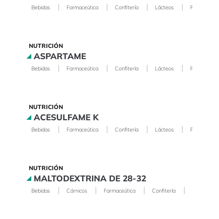
|
|
|
|
Bebidas
Farmaceútica
Confitería
Lácteos
Panificación
NUTRICIÓN
ASPARTAME
|
|
|
|
Bebidas
Farmaceútica
Confitería
Lácteos
Panificación
NUTRICIÓN
ACESULFAME K
|
|
|
|
Bebidas
Farmaceútica
Confitería
Lácteos
Panificación
NUTRICIÓN
MALTODEXTRINA DE 28-32
|
|
|
|
Bebidas
Cárnicos
Farmaceútica
Confitería
Lácteos