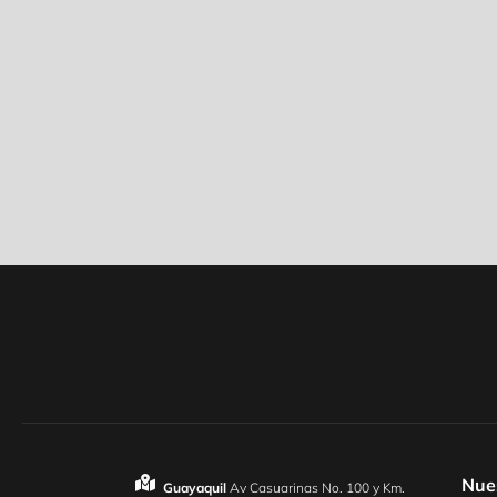
Nue
Guayaquil
Av Casuarinas No. 100 y Km.